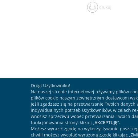
drukuj
Drogi Użytkowniku!
Na naszej stronie internetowej używamy plików coo
plików cookie naszym zewnętrznym dostawcom wska
Jeśli zgadzasz się na przetwarzanie Twoich danych 
indywidualnych potrzeb Użytkowników, w celach rek
wnosisz sprzeciwu wobec przetwarzania Twoich d
funkcjonowania strony, kliknij „
AKCEPTUJĘ
”.
Możesz wyrazić zgodę na wykorzystywanie poszczeg
chwili możesz wycofać wyrażoną zgodę klikając „ZMI