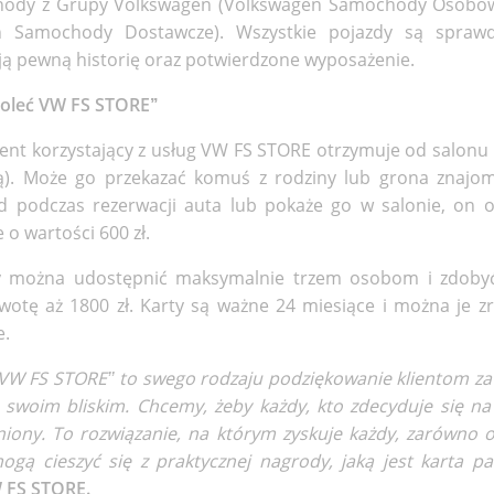
ody z Grupy Volkswagen (Volkswagen Samochody Osobowe
 Samochody Dostawcze). Wszystkie pojazdy są spra
ją pewną historię oraz potwierdzone wyposażenie.
Poleć VW FS STORE’’
lient korzystający z usług VW FS STORE otrzymuje od salonu
). Może go przekazać komuś z rodziny lub grona znajomyc
d podczas rezerwacji auta lub pokaże go w salonie, on o
 o wartości 600 zł.
y można udostępnić maksymalnie trzem osobom i zdoby
wotę aż 1800 zł. Karty są ważne 24 miesiące i można je zr
e.
W FS STORE’’ to swego rodzaju podziękowanie klientom za ic
i swoim bliskim. Chcemy, żeby każdy, kto zdecyduje się 
niony. To rozwiązanie, na którym zyskuje każdy, zarówno o
mogą cieszyć się z praktycznej nagrody, jaką jest karta p
 FS STORE.