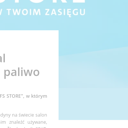
l
a paliwo
 FS STORE”, w którym
edyny na świecie salon
m znaleźć używane,