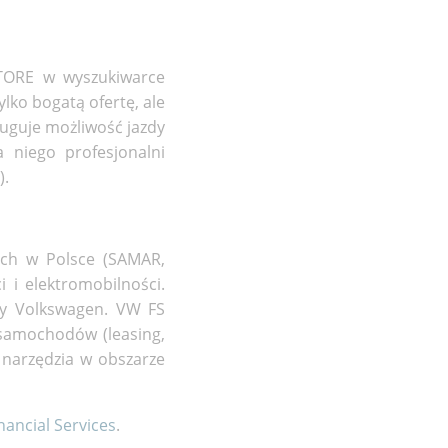
TORE w wyszukiwarce
lko bogatą ofertę, ale
uguje możliwość jazdy
 niego profesjonalni
).
ych w Polsce (SAMAR,
 i elektromobilności.
py Volkswagen. VW FS
 samochodów (leasing,
 narzędzia w obszarze
nancial Services
.