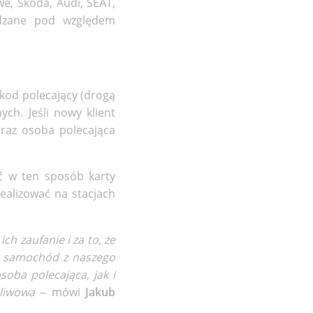
, Škoda, Audi, SEAT,
wdzane pod względem
 kod polecający (drogą
h. Jeśli nowy klient
raz osoba polecająca
ć w ten sposób karty
ealizować na stacjach
h zaufanie i za to, że
na samochód z naszego
soba polecająca, jak i
aliwowa
– mówi
Jakub