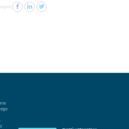
stępnij
nie
nego
j
ki