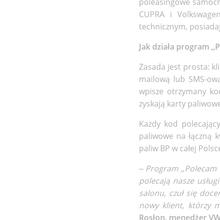
poleasingowe samoch
CUPRA i Volkswagen
technicznym, posiada
Jak działa program ,,
Zasada jest prosta: k
mailową lub SMS-ową
wpisze otrzymany ko
zyskają karty paliwowe
Każdy kod polecając
paliwowe na łączną k
paliw BP w całej Polsc
–
Program ,‚Polecam V
polecają nasze usług
salonu, czuł się doce
nowy klient, którzy 
Rosłon, menedżer VW