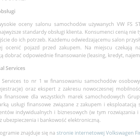
bsługi
 wysokie oceny salonu samochodów używanych VW FS S
ajwyższe standardy obsługi klienta. Konsumenci cenią nie ty
jście do ich potrzeb. Każdemu odwiedzającemu salon przysł
iej ocenić pojazd przed zakupem. Na miejscu czekają na
ą dobrać odpowiednie finansowanie (leasing, kredyt, najem
al Services
l Services to nr 1 w finansowaniu samochodów osobow
ejestracje) oraz ekspert z zakresu nowoczesnej mobilności
ia finansowe dla wszystkich marek samochodowych Gru
rką usługi finansowe związane z zakupem i eksploatacją
lientów indywidualnych i biznesowych (w tym rozwiązania i
az ubezpieczenia i bankowość elektroniczną.
rogramie znajduje się na
stronie internetowej Volkswagen Fi