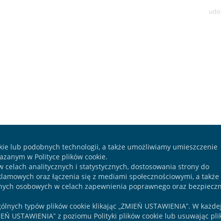
udo
kie lub podobnych technologii, a także umożliwiamy umieszczenie
zanym w Polityce plików cookie.
w celach analitycznych i statystycznych, dostosowania strony do
lamowych oraz łączenia się z mediami społecznościowymi, a także 
anych osobowych w celach zapewnienia poprawnego oraz bezpiecz
ólnych typów plików cookie klikając „ZMIEŃ USTAWIENIA”. W każde
EŃ USTAWIENIA” z poziomu Polityki plików cookie lub usuwając pli