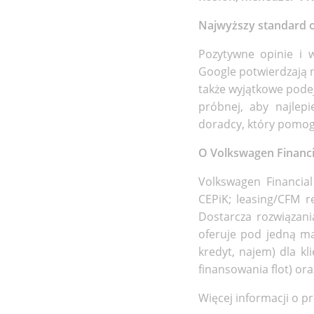
Najwyższy standard o
Pozytywne opinie i
Google potwierdzają n
także wyjątkowe pode
próbnej, aby najlep
doradcy, który pomog
O Volkswagen Financi
Volkswagen Financia
CEPiK; leasing/CFM r
Dostarcza rozwiązan
oferuje pod jedną ma
kredyt, najem) dla k
finansowania flot) or
Więcej informacji o p