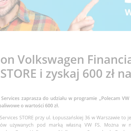
lon Volkswagen Financia
 STORE i zyskaj 600 zł n
l Services zaprasza do udziału w programie „Polecam VW
aliwowe o wartości 600 zł.
Services STORE przy ul. Łopuszańskiej 36 w Warszawie to j
dów używanych pod marką własną VW FS. Można w ni