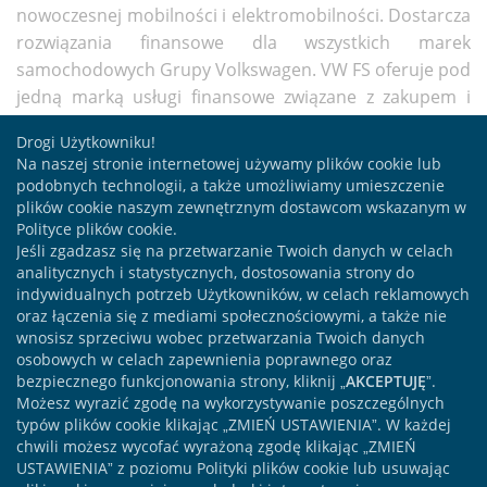
nowoczesnej mobilności i elektromobilności. Dostarcza
rozwiązania finansowe dla wszystkich marek
samochodowych Grupy Volkswagen. VW FS oferuje pod
jedną marką usługi finansowe związane z zakupem i
eksploatacją samochodów (leasing, kredyt, najem) dla
Drogi Użytkowniku!
klientów indywidualnych i biznesowych (w tym
Na naszej stronie internetowej używamy plików cookie lub
rozwiązania i narzędzia w obszarze finansowania flot)
podobnych technologii, a także umożliwiamy umieszczenie
oraz ubezpieczenia i bankowość elektroniczną.
plików cookie naszym zewnętrznym dostawcom wskazanym w
Polityce plików cookie.
Więcej informacji o ofercie ubezpieczeń Volkswagen
Jeśli zgadzasz się na przetwarzanie Twoich danych w celach
analitycznych i statystycznych, dostosowania strony do
Financial Services na stronie
indywidualnych potrzeb Użytkowników, w celach reklamowych
www.szerokiejdrogi.vwfs.pl
.
oraz łączenia się z mediami społecznościowymi, a także nie
wnosisz sprzeciwu wobec przetwarzania Twoich danych
drukuj
udostępnij
osobowych w celach zapewnienia poprawnego oraz
bezpiecznego funkcjonowania strony, kliknij „
AKCEPTUJĘ
”.
Możesz wyrazić zgodę na wykorzystywanie poszczególnych
typów plików cookie klikając „ZMIEŃ USTAWIENIA”. W każdej
chwili możesz wycofać wyrażoną zgodę klikając „ZMIEŃ
USTAWIENIA” z poziomu Polityki plików cookie lub usuwając