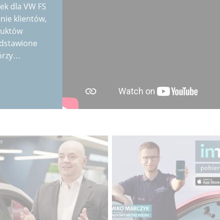
dek dla VW FS
nie klientów,
duktów
edstawione
tórzy…