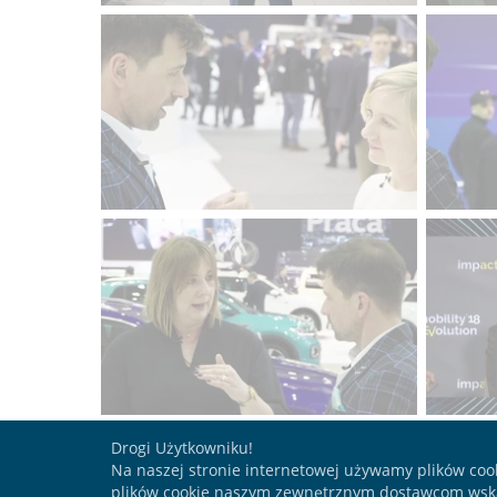
Drogi Użytkowniku!
Na naszej stronie internetowej używamy plików coo
plików cookie naszym zewnętrznym dostawcom wska