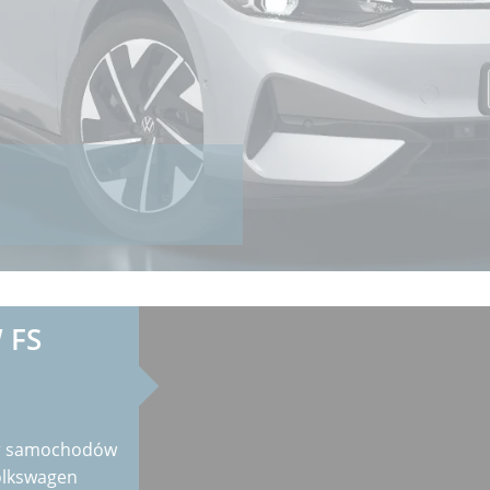
 FS
bór samochodów
olkswagen