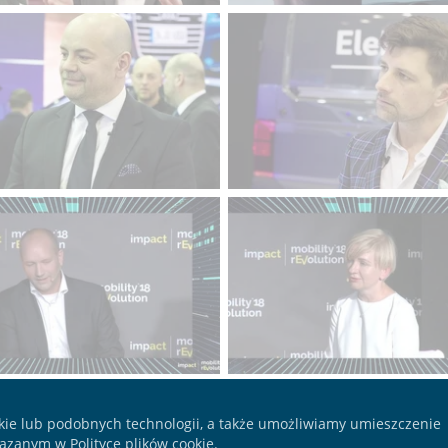
poprzednia
1
Aktualna strona
2
3
4
z 4
następna
kie lub podobnych technologii, a także umożliwiamy umieszczenie
zanym w Polityce plików cookie.