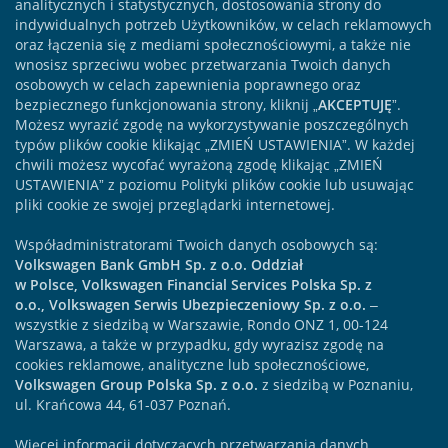
analitycznych i statystycznych, dostosowania strony do
indywidualnych potrzeb Użytkowników, w celach reklamowych
oraz łączenia się z mediami społecznościowymi, a także nie
wnosisz sprzeciwu wobec przetwarzania Twoich danych
osobowych w celach zapewnienia poprawnego oraz
bezpiecznego funkcjonowania strony, kliknij „
AKCEPTUJĘ
”.
Możesz wyrazić zgodę na wykorzystywanie poszczególnych
typów plików cookie klikając „ZMIEŃ USTAWIENIA”. W każdej
chwili możesz wycofać wyrażoną zgodę klikając „ZMIEŃ
USTAWIENIA” z poziomu Polityki plików cookie lub usuwając
pliki cookie ze swojej przeglądarki internetowej.
Współadministratorami Twoich danych osobowych są:
Volkswagen Bank GmbH Sp. z o.o. Oddział
w Polsce, Volkswagen Financial Services Polska Sp. z
o.o., Volkswagen Serwis Ubezpieczeniowy Sp. z o.o.
–
wszystkie z siedzibą w Warszawie, Rondo ONZ 1, 00-124
Warszawa, a także w przypadku, gdy wyrazisz zgodę na
cookies reklamowe, analityczne lub społecznościowe,
Volkswagen Group Polska Sp. z o.o.
z siedzibą w Poznaniu,
ul. Krańcowa 44, 61-037 Poznań.
Volkswagen Bank
Volkswagen Leasing
O nas
Biznes odpowiedzialny
Biuro prasowe
Do góry
Więcej informacji dotyczących przetwarzania danych